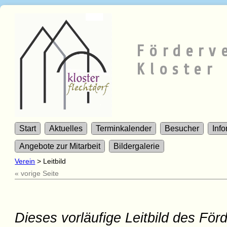
Förderv
Kloster 
Start
Aktuelles
Terminkalender
Besucher
Inf
Angebote zur Mitarbeit
Bildergalerie
Verein
>
Leitbild
« vorige Seite
Dieses v
orläufige Leitbild des För