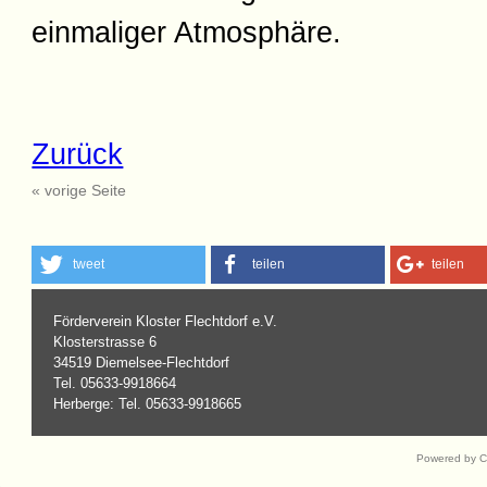
einmaliger Atmosphäre.
Zurück
« vorige Seite
tweet
teilen
teilen
Förderverein Kloster Flechtdorf e.V.
Klosterstrasse 6
34519 Diemelsee-Flechtdorf
Tel. 05633-9918664
Herberge: Tel. 05633-9918665
Powered by 