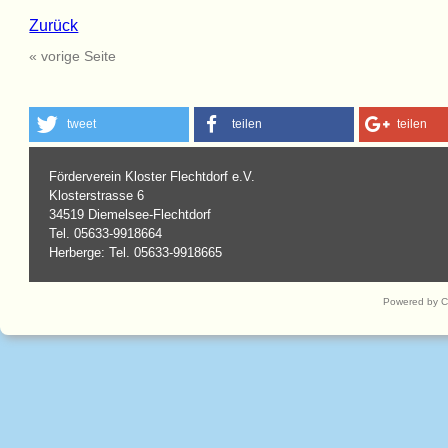
Zurück
« vorige Seite
tweet
teilen
teilen
Förderverein Kloster Flechtdorf e.V.
Klosterstrasse 6
34519 Diemelsee-Flechtdorf
Tel. 05633-9918664
Herberge: Tel. 05633-9918665
Powered by 