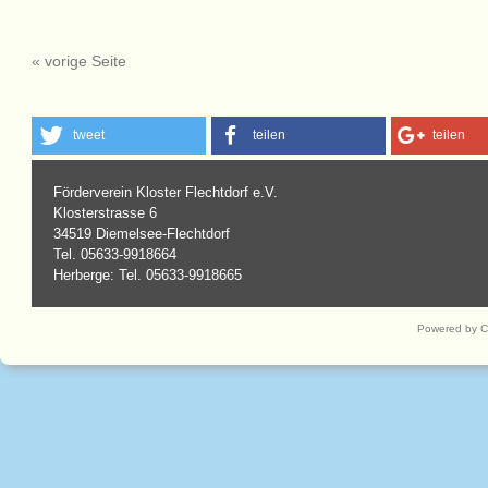
« vorige Seite
tweet
teilen
teilen
Förderverein Kloster Flechtdorf e.V.
Klosterstrasse 6
34519 Diemelsee-Flechtdorf
Tel. 05633-9918664
Herberge: Tel. 05633-9918665
Powered by 