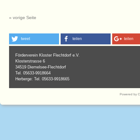
« vorige Seite
tweet
teilen
teilen
Förderverein Kloster Flechtdorf e.V.
Klosterstrasse 6
34519 Diemelsee-Flechtdorf
Tel. 05633-9918664
Herberge: Tel. 05633-9918665
Powered by 