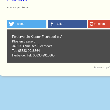
« vorige Seite
tweet
teilen
teilen
Förderverein Kloster Flechtdorf e.V.
Klosterstrasse 6
34519 Diemelsee-Flechtdorf
Tel. 05633-9918664
Herberge: Tel. 05633-9918665
Powered by 