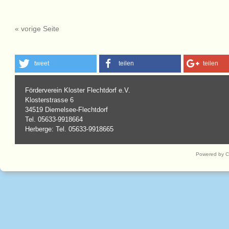
« vorige Seite
tweet
teilen
teilen
Förderverein Kloster Flechtdorf e.V.
Klosterstrasse 6
34519 Diemelsee-Flechtdorf
Tel. 05633-9918664
Herberge: Tel. 05633-9918665
Powered by 